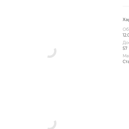
Ха
Об
12.
До
57
Ма
Ст