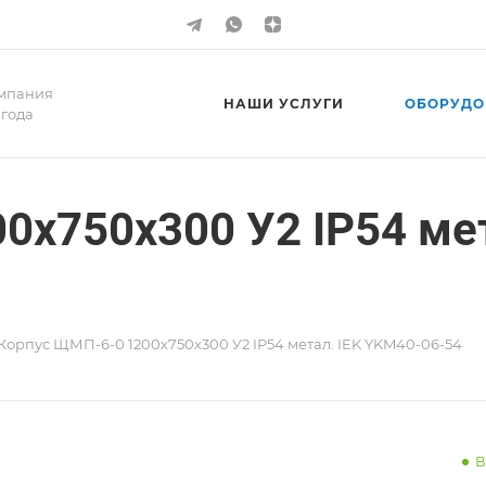
мпания
НАШИ УСЛУГИ
ОБОРУДО
 года
0х750х300 У2 IP54 мет
Корпус ЩМП-6-0 1200х750х300 У2 IP54 метал. IEK YKM40-06-54
В