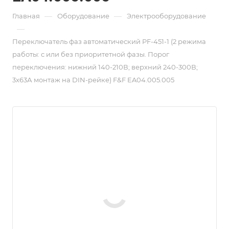
—
—
Главная
Оборудование
Электрооборудование
—
Переключатель фаз автоматический PF-451-1 (2 режима
работы: с или без приоритетной фазы. Порог
переключения: нижний 140-210В; верхний 240-300В;
3х63А монтаж на DIN-рейке) F&F EA04.005.005