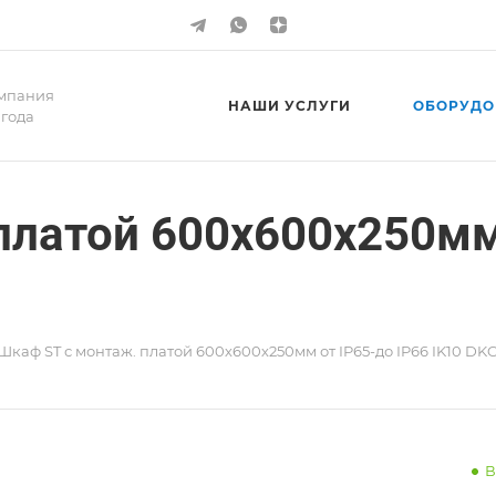
мпания
НАШИ УСЛУГИ
ОБОРУДО
 года
платой 600х600х250мм 
Шкаф ST с монтаж. платой 600х600х250мм от IP65-до IP66 IK10 DK
В