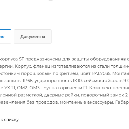
ие
Документы
корпуса ST предназначены для защиты оборудованияв с
ргии. Корпус, фланец изготавливаются из стали толщиной
стойким порошковым покрытием, цвет RAL7035. Монтажн
нь защиты IP66, ударопрочность IK10, сейсмостойкость 9
 УХЛ1, ОМ2, ОМ3, группа горючести Г1. Комплект постав
ленной разметкой, дверные рейки, поворотный замок 2 ш
заземления без проводов, монтажные аксессуары. Габар
 к списку