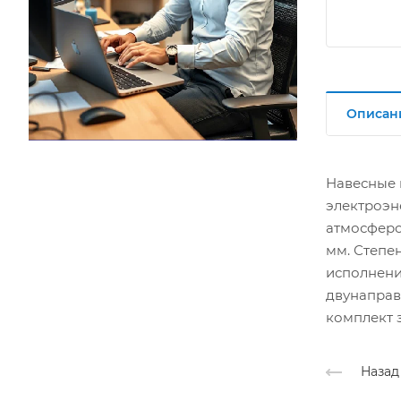
Описан
Навесные 
электроэне
атмосферо
мм. Степе
исполнение
двунаправ
комплект 
Назад