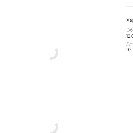
Ха
Об
12.
До
93