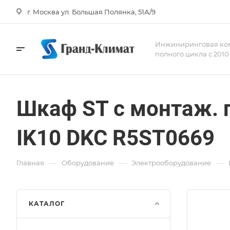
г. Москва ул. Большая Полянка, 51А/9
Инжиниринговая ко
полного цикла с 2010
Шкаф ST с монтаж. 
IK10 DKC R5ST0669
—
—
—
Главная
Оборудование
Электрооборудование
КАТАЛОГ