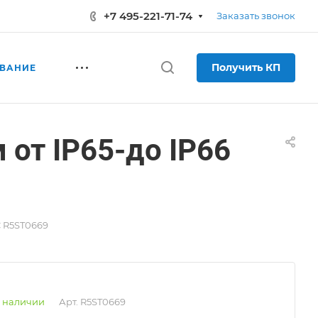
+7 495-221-71-74
Заказать звонок
Получить КП
ВАНИЕ
от IP65-до IP66
C R5ST0669
 наличии
Арт.
R5ST0669