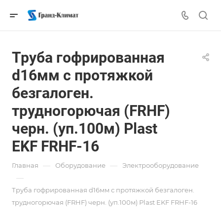
Труба гофрированная
d16мм с протяжкой
безгалоген.
трудногорючая (FRHF)
черн. (уп.100м) Plast
EKF FRHF-16
—
—
Главная
Оборудование
Электрооборудование
—
Труба гофрированная d16мм с протяжкой безгалоген.
трудногорючая (FRHF) черн. (уп.100м) Plast EKF FRHF-16