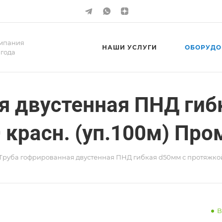
мпания
НАШИ УСЛУГИ
ОБОРУДО
 года
я двустенная ПНД гиб
 красн. (уп.100м) Про
Труба гофрированная двустенная ПНД гибкая d50мм с протяжкой 
В