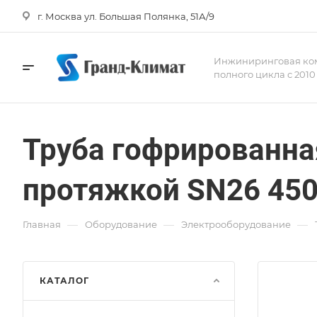
г. Москва ул. Большая Полянка, 51А/9
Инжиниринговая ко
полного цикла с 2010
Труба гофрированна
протяжкой SN26 450
—
—
—
Главная
Оборудование
Электрооборудование
КАТАЛОГ