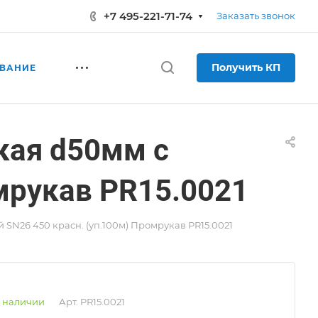
+7 495-221-71-74
Заказать звонок
Получить КП
ВАНИЕ
кая d50мм с
мрукав PR15.0021
SN26 450 красн. (уп.100м) Промрукав PR15.0021
 наличии
Арт.
PR15.0021