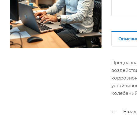
Описан
Предназна
воздейств
коррозион
устойчиво
колебаний
Назад