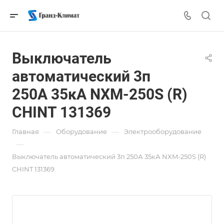
Выключатель
автоматический 3п
250А 35кА NXM-250S (R)
CHINT 131369
—
—
Главная
Оборудование
Электрооборудование
—
Выключатель автоматический 3п 250А 35кА NXM-250S (R)
CHINT 131369