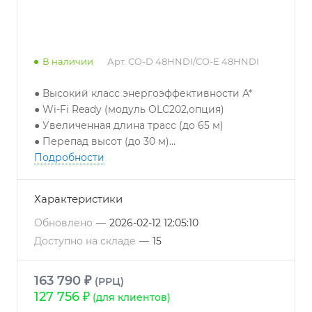
В наличии
Арт.
CO-D 48HNDI/CO-E 48HNDI
● Высокий класс энергоэффективности А*
● Wi-Fi Ready (модуль OLC202,опция)
● Увеличенная длина трасс (до 65 м)
● Перепад высот (до 30 м)
● Противопылевой фильтр в комплекте
Подробности
● Шумоизоляция компрессора
● Работа на охлаждение до -30 °С
Характеристики
●Работа на нагрев до -15 °С
● Беспроводной пульт в комплекте
*кроме
Обновлено
—
2026-02-12 12:05:10
индекса 60k
Доступно на складе
—
15
163 790 ₽
(РРЦ)
127 756 ₽
(для клиентов)