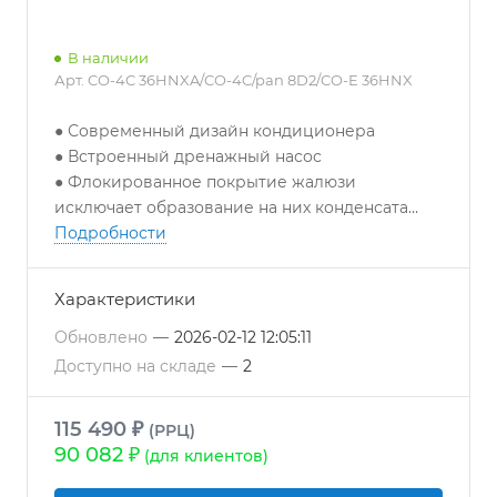
В наличии
Арт.
CO-4C 36HNXA/CO-4C/pan 8D2/CO-E 36HNX
● Современный дизайн кондиционера
● Встроенный дренажный насос
● Флокированное покрытие жалюзи
исключает образование на них конденсата
● ИК–пульт и декоративная панель
Подробности
поставляется в комплекте с кондиционером
● Работа на охлаждение до -15°С
Характеристики
● ЖК дисплей отображает режим работы и
установленную температуру
Обновлено
—
2026-02-12 12:05:11
● Антикоррозийное покрытие
Доступно на складе
—
2
теплообменников Blue Fin
● Увеличенная длина трассы (до 50м)
115 490 ₽
(РРЦ)
● Универсальный внешний блок для всех
90 082 ₽
(для клиентов)
серий
● Авторестарт