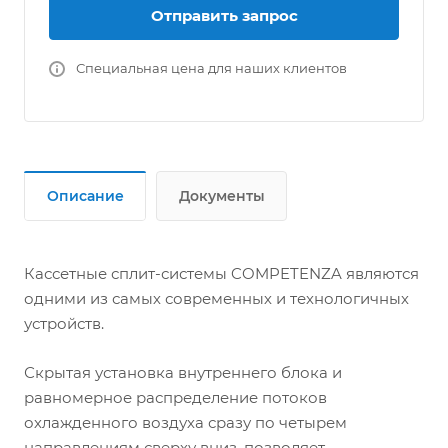
● Опциональное подключение проводного
Отправить запрос
пульта управления
● Wi-Fi (опция)
Специальная цена для наших клиентов
● Озонобезопасный хладагент R410A
Описание
Документы
Кассетные сплит-системы COMPETENZA являются
одними из самых современных и технологичных
устройств.
Скрытая установка внутреннего блока и
равномерное распределение потоков
охлажденного воздуха сразу по четырем
направлениям сверху вниз, позволяет