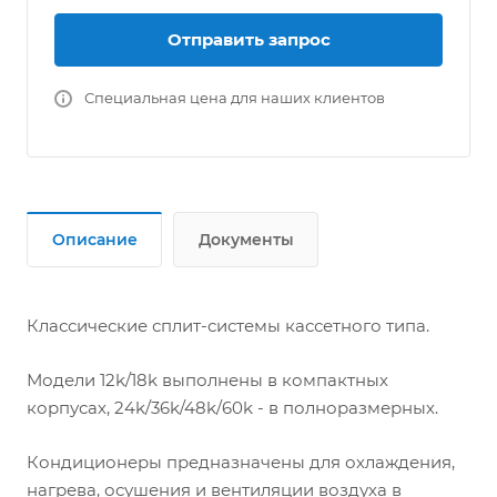
моделей 24k/36k/48k/60k)
● Возможность подключения воздуховода
Отправить запрос
свежего воздуха
● Возможность подачи воздуха по
Специальная цена для наших клиентов
воздуховодам в небольшие смежные
помещения (только для моделей
24k/36k/48k/60k)
● Увеличенная длина трассы до 50 м (на
некоторых моделях)
Описание
Документы
● Универсальный наружный блок для всех
типов внутренних блоков
● Встроенный дренажный насос с высотой
подъёма до 1200 мм
Классические сплит-системы кассетного типа.
● Антикоррозионное покрытие
теплообменников Blue Fin
Модели 12k/18k выполнены в компактных
● Озонобезопасный хладагент R410A
корпусах, 24k/36k/48k/60k - в полноразмерных.
● Функция авторестарта / перезапуска после
перебоя электропитания
Кондиционеры предназначены для охлаждения,
нагрева, осушения и вентиляции воздуха в