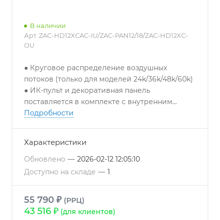
В наличии
Арт.
ZAC-HD12XCAC-IU/ZAC-PAN12/18/ZAC-HD12XC-
OU
● Круговое распределение воздушных
потоков (только для моделей 24k/36k/48k/60k)
● ИК-пульт и декоративная панель
поставляется в комплекте с внутренним
блоком.
Подробности
● Возможность подключения проводного
пульта управления.
Характеристики
● Функция IFEEL.
● Зимний комплект в стандартной
Обновлено
—
2026-02-12 12:05:10
комплектации (работа до -15 °С на охлаждение
Доступно на складе
—
1
/ обогрев)
● Светодиодная индикация режима работы
55 790 ₽
(РРЦ)
● ЖК дисплей для отображения
43 516 ₽
(для клиентов)
установленной температуры (только для