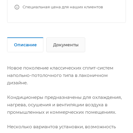
● ИК–пульт управления в комплекте
Специальная цена для наших клиентов
● Увеличенная длина трассы до 50м (на
некоторых моделях)
● Универсальный наружный блок для всех
серий (исключение: 24k сплит-система
колонного типа)
Описание
Документы
● Авторестарт
● Опциональное подключение проводного
пульта управления
● Возможность подключения воздуховода
Новое поколение классических сплит-систем
чистого воздуха
напольно-потолочного типа в лаконичном
● Антикоррозионное покрытие
дизайне.
теплообменников Golden Fin
● Озонобезопасный хладагент R410A
Кондиционеры предназначены для охлаждения,
нагрева, осушения и вентиляции воздуха в
промышленных и коммерческих помещениях.
Несколько вариантов установки, возможность