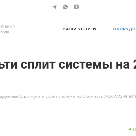
мпания
НАШИ УСЛУГИ
ОБОРУДО
 года
ти сплит системы на
аружный блок мульти сплит системы на 2 комнаты AUX AM2-H18/
В