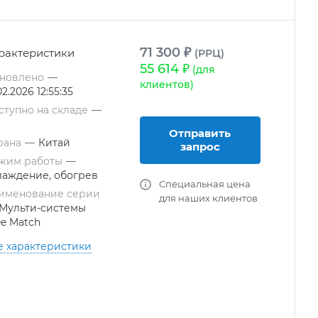
71 300 ₽
рактеристики
(РРЦ)
55 614 ₽
(для
новлено
—
клиентов)
02.2026 12:55:35
ступно на складе
—
Отправить
рана
—
Китай
запрос
жим работы
—
лаждение, обогрев
Специальная цена
именование серии
для наших клиентов
Мульти-системы
ee Match
е характеристики