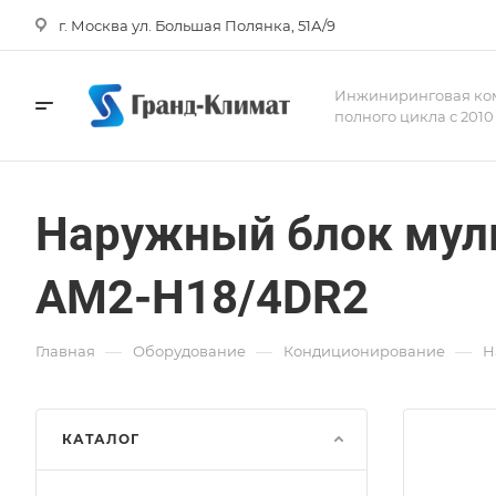
г. Москва ул. Большая Полянка, 51А/9
Инжиниринговая ко
полного цикла с 2010
Наружный блок муль
AM2-H18/4DR2
—
—
—
Главная
Оборудование
Кондиционирование
Н
КАТАЛОГ