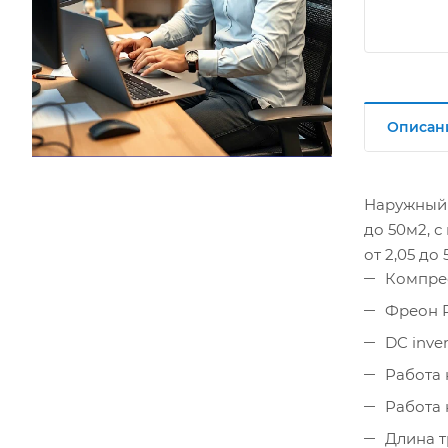
Описан
Наружный 
до 50м2, 
от 2,05 до
Компре
Фреон R
DC inve
Работа н
Работа 
Длина т