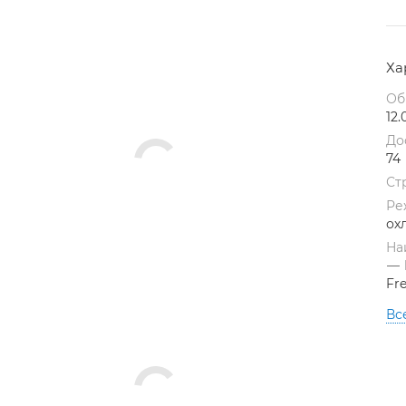
Ха
Об
12.
До
74
Ст
Ре
ох
На
—
Fr
Вс