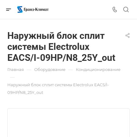
Наружный блок сплит
системы Electrolux
EACS/I-09HP/N8_25Y_out
—
—
Главная
Оборудование
Кондиционирование
—
Наружный блок сплит системы Electrolux EACS/I-
09HP/N8_25Y_out