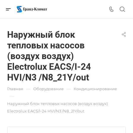
Наружный блок
тепловых насосов
(воздух воздух)
Electrolux EACS/I-24
HVI/N3 /N8_21Y/out
—
—
Главная
Оборудование
Кондиционирование
—
Наружный блок тепловых насосов (воздух воздух)
Electrolux EACS/I-24 HVI/N3 /N8_21Y/out