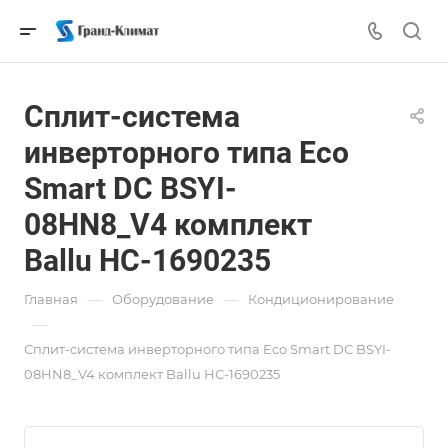
Сплит-система
инверторного типа Eco
Smart DC BSYI-
08HN8_V4 комплект
Ballu НС-1690235
—
—
Главная
Оборудование
Кондиционирование
—
Сплит-система инверторного типа Eco Smart DC BSYI-
08HN8_V4 комплект Ballu НС-1690235