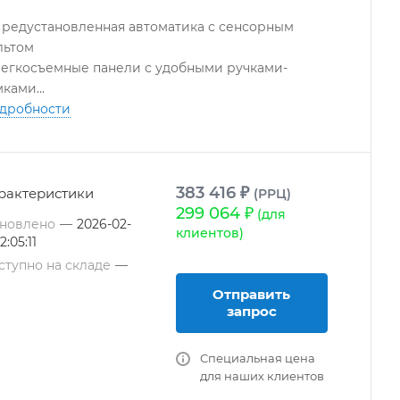
Предустановленная автоматика с сенсорным
льтом
Легкосъемные панели с удобными ручками-
мками
Высочайшие тепло- и шумоизоляционные
дробности
ойства корпуса
Сочетание ЕС технологий и роторной
куперации
Безопасные электрические РТС нагреватели
383 416 ₽
рактеристики
(РРЦ)
Упрощенное обслуживание и замена элементов
299 064 ₽
(для
новлено
—
2026-02-
3 года гарантии с возможностью расширения до 5
клиентов)
12:05:11
т
ступно на складе
—
Отправить
запрос
Специальная цена
для наших клиентов