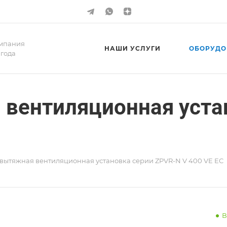
мпания
НАШИ УСЛУГИ
ОБОРУДО
 года
вентиляционная уста
вытяжная вентиляционная установка серии ZPVR-N V 400 VE EC
В