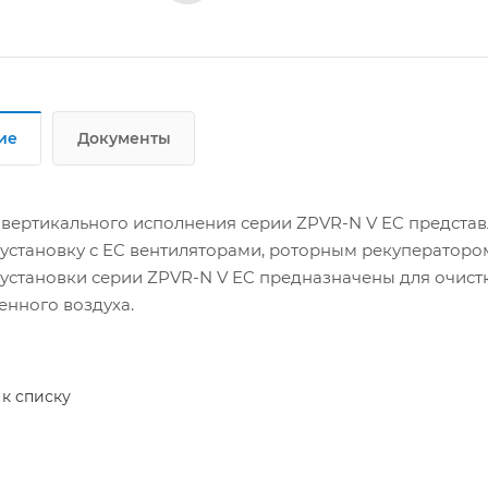
ие
Документы
 вертикального исполнения серии ZPVR-N V EC предст
установку с EC вентиляторами, роторным рекуператором
установки серии ZPVR-N V EC предназначены для очистк
енного воздуха.
 к списку