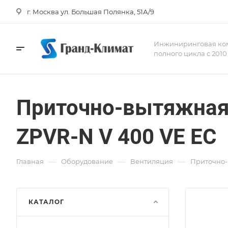
г. Москва ул. Большая Полянка, 51А/9
Инжиниринговая ко
полного цикла с 2010
Приточно-вытяжная 
ZPVR-N V 400 VE EC
—
—
—
Главная
Оборудование
Вентиляция
Приточно-
КАТАЛОГ