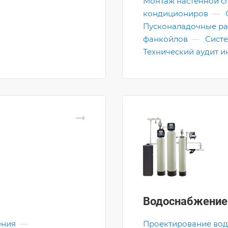
Монтаж настенной с
кондициониров
—
Пусконаладочные ра
фанкойлов
—
Сист
Технический аудит 
Водоснабжение
ения
—
Проектирование во