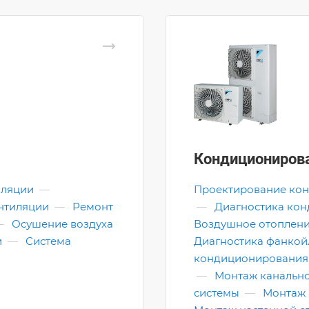
Кондициониров
иляции
—
Проектирование ко
нтиляции
—
Ремонт
—
Диагностика ко
—
Осушение воздуха
Воздушное отоплени
и
—
Система
Диагностика фанкой
кондиционирования
—
Монтаж канальн
системы
—
Монтаж 