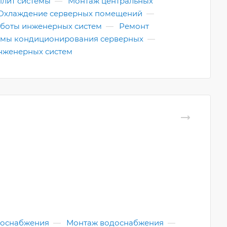
плит системы
—
Монтаж центральных
Охлаждение серверных помещений
—
боты инженерных систем
—
Ремонт
емы кондиционирования серверных
—
инженерных систем
доснабжения
—
Монтаж водоснабжения
—