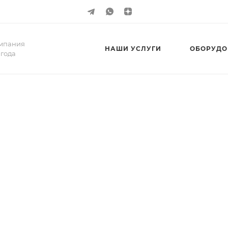
мпания
НАШИ УСЛУГИ
ОБОРУДО
 года
ыми клиентами.
истемы под клю
ечение первого года