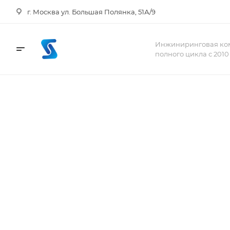
г. Москва ул. Большая Полянка, 51А/9
Инжиниринговая ко
полного цикла с 2010
Работаем с 2010 года, с крупными компаниями и частн
Инженерные с
Бесплатное сервисное обслуживание
в т