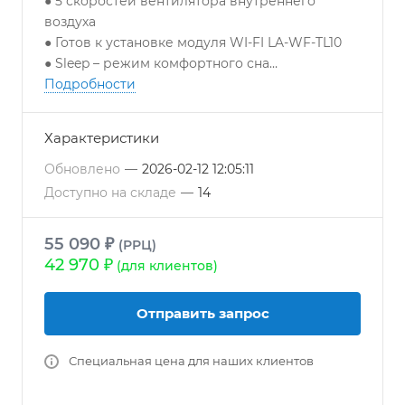
● 5 скоростей вентилятора внутреннего
воздуха
● Готов к установке модуля WI-FI LA-WF-TL10
● Sleep – режим комфортного сна
● Mute – режим минимального уровня шума
Подробности
● Eco – режим энергосбережения
● A/A класс энергоэффективности
Характеристики
● Функция запоминания положения жалюзи
● Эргономичный пульт управления
Обновлено
—
2026-02-12 12:05:11
● Возможность отключения дисплея
Доступно на складе
—
14
внутреннего блока
● Таймер ВКЛ/ВЫКЛ
55 090 ₽
(РРЦ)
● Smart Defrost – функция умного оттаивания
42 970 ₽
(для клиентов)
● Функция автоматического перезапуска
● Функция самодиагностики
● Функция теплого пуска
Отправить запрос
● Озонобезопасный хладагент R32
Специальная цена для наших клиентов