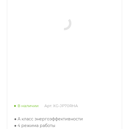
В наличии
Арт.
XG-JP70RHA
● А класс энергоэффективности
● 4 режима работы