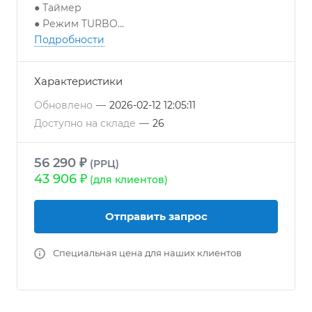
● Таймер
● Режим TURBO
● Ночной режим
Подробности
● Функция FOLLOW ME
● Низкий уровень шума - от 22 дБ(А)
Характеристики
● Антикоррозийное покрытие Golden Fin
● Защитная накладка на вентили*
Обновлено
—
2026-02-12 12:05:11
● Гарантия 24 месяца
*кроме модели 7k
Доступно на складе
—
26
56 290 ₽
(РРЦ)
43 906 ₽
(для клиентов)
Отправить запрос
Специальная цена для наших клиентов