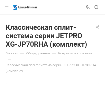
Классическая сплит-
система серии JETPRO
XG-JP70RHA (комплект)
—
—
Главная
Оборудование
Кондиционирование
—
Классическая сплит-система серии JETPRO XG-JP70RHA
(комплект)