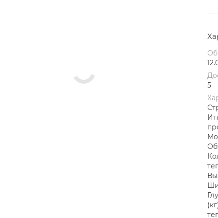
Ха
Об
12.
До
5
Ха
Ст
Ит
пр
Мо
Об
Ко
те
Выс
Ши
Гл
(к
те