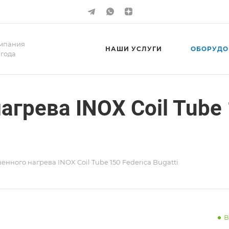
мпания
НАШИ УСЛУГИ
ОБОРУДО
 года
агрева INOX Coil Tube 
енного нагрева INOX Coil Tube 150 Federica Bugatti
В