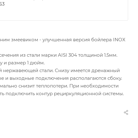
.63
дним змеевиком - улучшенная версия бойлера INOX
ечения из стали марки AISI 304 толщиной 1.5мм.
 и размер 1 дюйм.
й нержавеющей стали. Снизу имеется дренажный
ные и выходные подключения располагаются сбоку.
мально снизит теплопотери. При необходимости
сть подключить контур рециркуляционной системы.