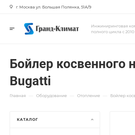
г. Москва ул. Большая Полянка, 51А/9
Инжиниринговая ко
полного цикла с 2010
Бойлер косвенного н
Bugatti
—
—
—
Главная
Оборудование
Отопление
Бойлер косв
КАТАЛОГ