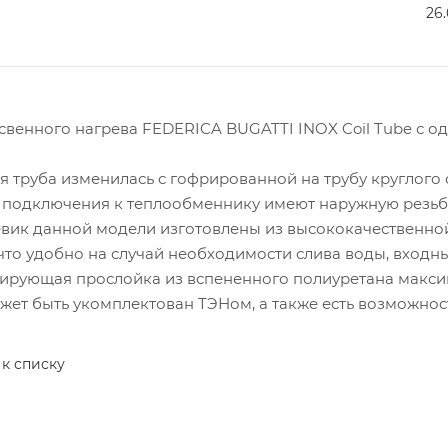
26
свенного нагрева FEDERICA BUGATTI INOX Coil Tube с о
 труба изменилась с гофрированной на трубу круглого с
 подключения к теплообменнику имеют наружную резьбу
евик данной модели изготовлены из высококачественно
 что удобно на случай необходимости слива воды, вход
ирующая прослойка из вспененного полиуретана макси
жет быть укомплектован ТЭНом, а также есть возможно
 к списку