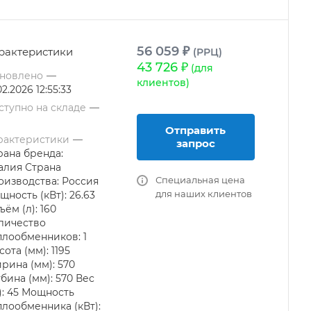
56 059 ₽
рактеристики
(РРЦ)
43 726 ₽
(для
новлено
—
клиентов)
02.2026 12:55:33
ступно на складе
—
Отправить
рактеристики
—
запрос
рана бренда:
алия Страна
Специальная цена
оизводства: Россия
для наших клиентов
щность (кВт): 26.63
ъём (л): 160
личество
плообменников: 1
ота (мм): 1195
рина (мм): 570
убина (мм): 570 Вес
г): 45 Мощность
плообменника (кВт):