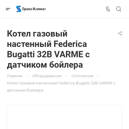
Котел газовый
настенный Federica
Bugatti 32В VARME с
датчиком бойлера
—
—
—
Главная
Оборудование
Отопление
Котел газовый настенный Federica Bugatti 32В VARME с
датчиком бойлера