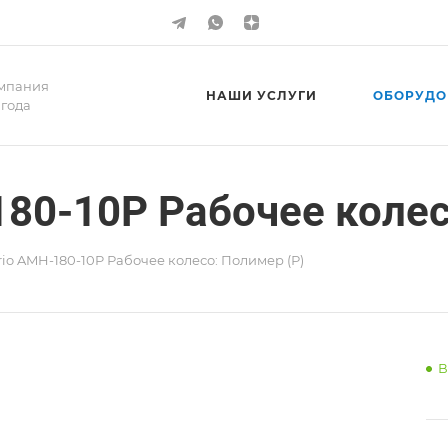
мпания
НАШИ УСЛУГИ
ОБОРУДО
 года
180-10P Рабочее колес
io AMH-180-10P Рабочее колесо: Полимер (Р)
В