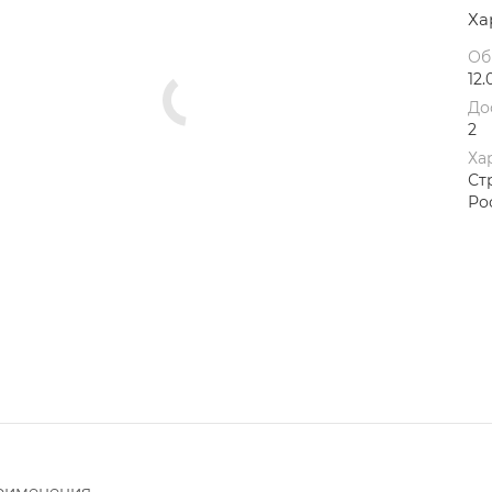
Ха
Об
12.
До
2
Ха
Ст
Ро
рименения