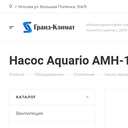
г. Москва ул. Большая Полянка, 51А/9
Инжиниринговая ко
полного цикла с 2010
Насос Aquario AMH-
—
—
—
Главная
Оборудование
Отопление
Насос Aquar
КАТАЛОГ
Вентиляция