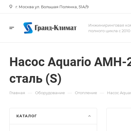
г. Москва ул. Большая Полянка, 51А/9
Инжиниринговая ко
полного цикла с 2010
Насос Aquario AMH-
сталь (S)
—
—
—
Главная
Оборудование
Отопление
Насос Aquar
КАТАЛОГ