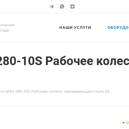
мпания
НАШИ УСЛУГИ
ОБОРУДО
 года
280-10S Рабочее кол
io AMH-280-10S Рабочее колесо: нержавеющая сталь (S)
В