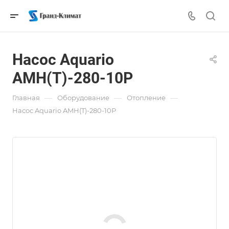
Насос Aquario
AMH(T)-280-10P
—
—
—
Главная
Оборудование
Отопление
Насос Aquario AMH(T)-280-10P