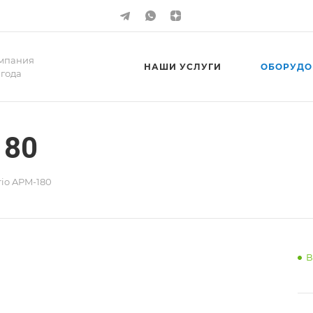
мпания
НАШИ УСЛУГИ
ОБОРУДО
 года
180
io APM-180
В