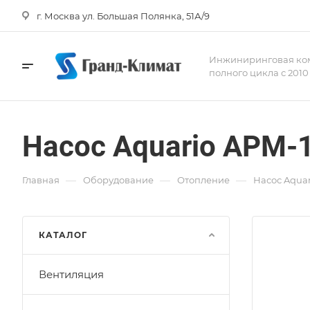
г. Москва ул. Большая Полянка, 51А/9
Инжиниринговая ко
полного цикла с 2010
Насос Aquario APM-
—
—
—
Главная
Оборудование
Отопление
Насос Aquar
КАТАЛОГ
Вентиляция