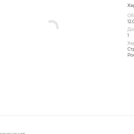
Ха
Об
12.
До
1
Ха
Ст
Ро
рименения