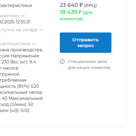
23 640 ₽
рактеристики
(РРЦ)
18 439 ₽
(для
новлено
—
клиентов)
02.2026 12:55:31
ступно на складе
—
Отправить
рактеристики
—
запрос
рана производства:
ссия Напряжение
Специальная цена
: 230 Вес (кг): 9.4
для наших клиентов
п насоса:
гружной
требляемая
щность (Вт/ч): 620
ксимальный напор
): 40 Максимальный
ход (л/мин): 50
ъём (м3): 0.02