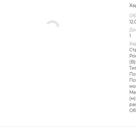
Ха
Об
12.
До
1
Ха
Ст
Ро
(В)
Ти
По
По
мо
Ма
(м
рас
Об