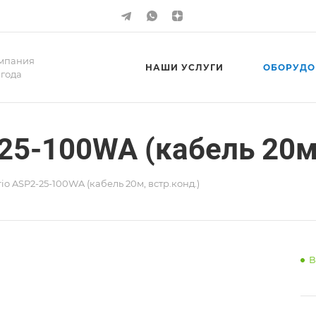
мпания
НАШИ УСЛУГИ
ОБОРУДО
 года
25-100WA (кабель 20м,
io ASP2-25-100WA (кабель 20м, встр.конд.)
В