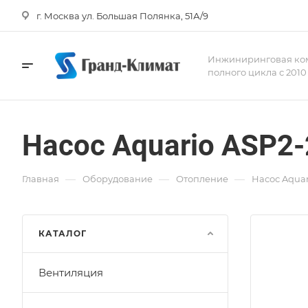
г. Москва ул. Большая Полянка, 51А/9
Инжиниринговая ко
полного цикла с 2010
Насос Aquario ASP2-
—
—
—
Главная
Оборудование
Отопление
Насос Aquar
КАТАЛОГ
Вентиляция