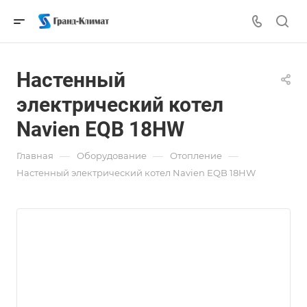
Настенный
электрический котел
Navien EQB 18HW
—
—
—
Главная
Оборудование
Отопление
Настенный электрический котел Navien EQB 18HW