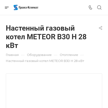
Настенный газовый
котел METEOR B30 H 28
кВт
—
—
—
Главная
Оборудование
Отопление
Настенный газовый котел METEOR B30 H 28 кВт