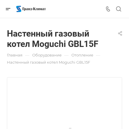
Настенный газовый
котел Moguchi GBL15F
—
—
—
Главная
Оборудование
Отопление
Настенный газовый котел Moguchi GBL15F