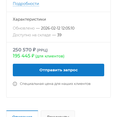
низком энергопотреблении
Подробности
● Влагостойкий контроллер, встроенный
гигростат
Характеристики
● Универсальный монтаж: настенный,
напольный, мобильный
Обновлено
—
2026-02-12 12:05:10
● Экологически безопасен
Доступно на складе
—
39
● Полная коррозионная стойкость: корпус —
ABS, основа — нержавеющая сталь, защитное
250 570 ₽
(РРЦ)
покрытие теплообменника
195 445 ₽
(для клиентов)
Отправить запрос
Специальная цена для наших клиентов
Описание
Документы