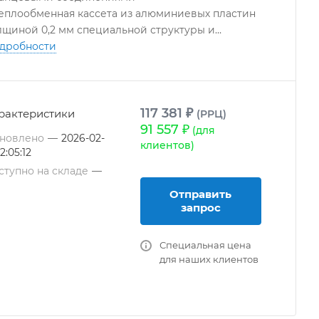
Теплообменная кассета из алюминиевых пластин
лщиной 0,2 мм специальной структуры и
ометрии
дробности
Съемный дренажный поддон из оцинкованной
али
Патрубок G1/2" для отвода конденсата с
епежной гайкой (монтируется на месте)
117 381 ₽
рактеристики
(РРЦ)
91 557 ₽
(для
новлено
—
2026-02-
клиентов)
12:05:12
ступно на складе
—
Отправить
запрос
Специальная цена
для наших клиентов