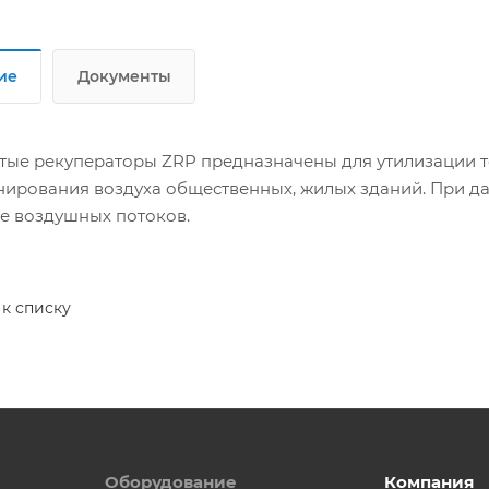
ие
Документы
тые рекуператоры ZRP предназначены для утилизации те
ирования воздуха общественных, жилых зданий. При д
е воздушных потоков.
 к списку
Оборудование
Компания