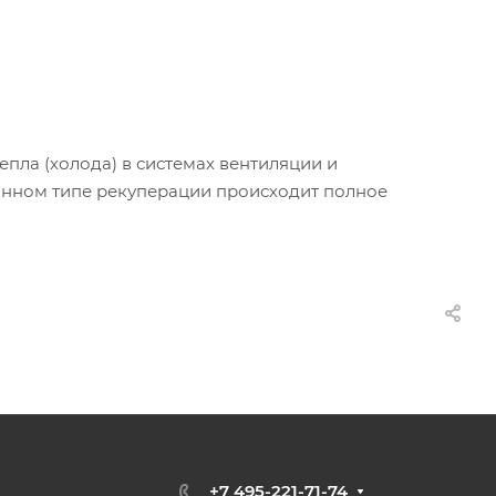
пла (холода) в системах вентиляции и
анном типе рекуперации происходит полное
+7 495-221-71-74