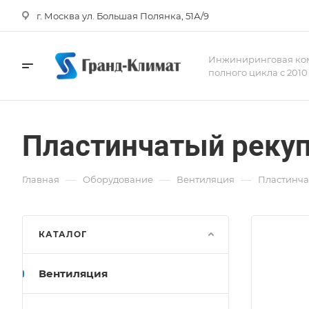
г. Москва ул. Большая Полянка, 51А/9
Инжиниринговая ко
полного цикла с 2010
Пластинчатый рекуп
—
—
—
Главная
Оборудование
Вентиляция
Пластинча
КАТАЛОГ
Вентиляция