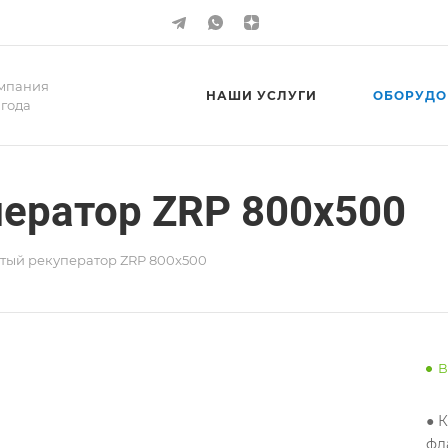
мпания
НАШИ УСЛУГИ
ОБОРУДО
 года
ератор ZRP 800x500
тый рекуператор ZRP 800x500
В
● 
фл