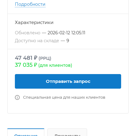
● Электродвигатель с рабочим колесом
Подробности
сбалансированы в двух плоскостях
● Встроенные термоконтакты для
Характеристики
подключения внешней термозащиты
● Регулирование скорости по напряжению,
Обновлено
—
2026-02-12 12:05:11
либо частотным регулятором
Доступно на складе
—
9
● Компактны и легко монтируются в любом
положении
47 481 ₽
(РРЦ)
37 035 ₽
(для клиентов)
Отправить запрос
Специальная цена для наших клиентов
Описание
Документы