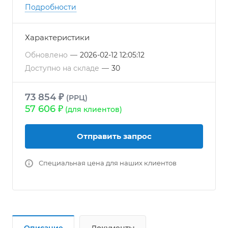
высоким КПД
Подробности
● Усиленный корпус из оцинкванной стали
толщиной 1,5 мм
Характеристики
● Регулирование с помощью частотного
регулятора
Обновлено
—
2026-02-12 12:05:12
● Быстросъемный сервисный люк
Доступно на складе
—
30
● Компактные габариты
73 854 ₽
(РРЦ)
57 606 ₽
(для клиентов)
Отправить запрос
Специальная цена для наших клиентов
Описание
Документы