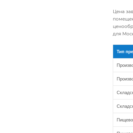
Цена за
помещен
ценообр
для Моск
Тип пр
Произво
Произво
Складск
Складск
Пищевой