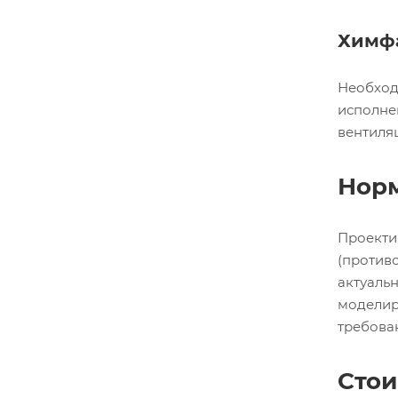
Химфа
Необход
исполне
вентиля
Норм
Проектир
(против
актуальн
моделиро
требова
Стои