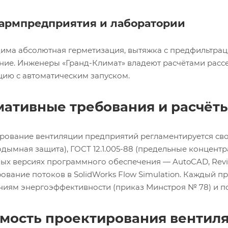
рмпредприятия и лаборатории
има абсолютная герметизация, вытяжка с предфильтра
ние. Инженеры «Гранд-Климат» владеют расчётами расс
цию с автоматическим запуском.
ативные требования и расчёт
ование вентиляции предприятий регламентируется свода
одымная защита), ГОСТ 12.1.005-88 (предельные концент
ых версиях программного обеспечения — AutoCAD, Revit,
вание потоков в SolidWorks Flow Simulation. Каждый п
ниям энергоэффективности (приказ Минстроя № 78) и п
мость проектирования вентил