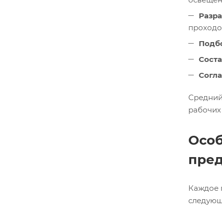
Разра
проходок
Подб
Сост
Согла
Средний
рабочих
Особ
пре
Каждое 
следующ