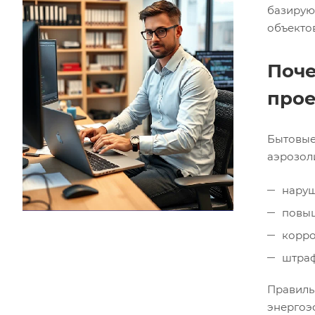
базирую
объектов
Поче
прое
Бытовые
аэрозол
наруш
повыш
корро
штраф
Правиль
энергоэ