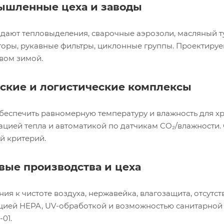
шленные цеха и заводы
дают тепловыделения, сварочные аэрозоли, масляный 
торы, рукавные фильтры, циклонные группы. Проектируе
вом зимой.
ские и логистические комплексы
беспечить равномерную температуру и влажность для х
ацией тепла и автоматикой по датчикам CO₂/влажности. 
й критерий.
ые производства и цеха
ия к чистоте воздуха, нержавейка, влагозащита, отсутс
цией HEPA, UV-обработкой и возможностью санитарной
-01.