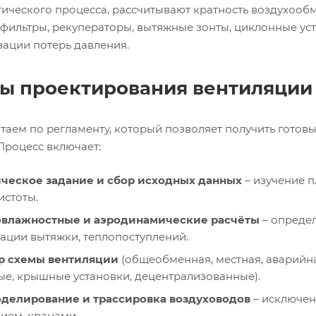
гического процесса, рассчитывают кратность воздухооб
 фильтры, рекуператоры, вытяжные зонты, циклонные уст
ации потерь давления.
ы проектирования вентиляции
таем по регламенту, который позволяет получить готов
Процесс включает:
ческое задание и сбор исходных данных
– изучение п
истоты.
овлажностные и аэродинамические расчёты
– определ
ации вытяжки, теплопоступлений.
р схемы вентиляции
(общеобменная, местная, аварийна
ые, крышные установки, децентрализованные).
делирование и трассировка воздуховодов
– исключен
ием, кранами.