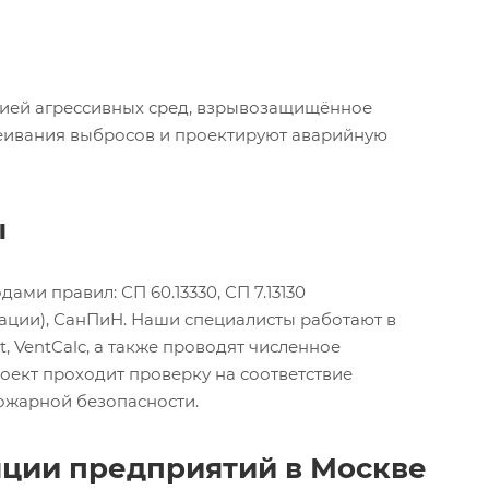
цией агрессивных сред, взрывозащищённое
еивания выбросов и проектируют аварийную
ы
ми правил: СП 60.13330, СП 7.13130
рации), СанПиН. Наши специалисты работают в
 VentCalc, а также проводят численное
роект проходит проверку на соответствие
ожарной безопасности.
яции предприятий в Москве