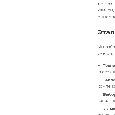
техноло
камеры,
минимиз
Этап
Мы рабо
сметой. 
Техни
класса ч
Тепл
компенс
Выбо
канальн
3D-мо
освещен