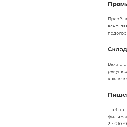
Промы
Преобла
вентиля
подогре
Склад
Важно о
рекупер
ключево
Пищев
Требован
фильтра
2.3.6.1079